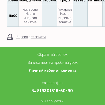
Время
Понедельник
Вторник
Среда
Четверг
Пятница
С
Комарова
Комарова
Настя
Настя
18:00
Индивид
Индивид
занятие
занятие
Версия для печати
Обратный звонок
Записаться на пробный урок
Личный кабинет клиента
Наш телефон:
8(930)818-60-90
Мы в соцсетях: