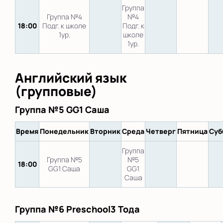
Группа
Группа №4
№4
18:00
Подг. к школе
Подг. к
1ур.
школе
1ур.
Английский язык
(групповые)
Группа №5 GG1 Саша
Время
Понедельник
Вторник
Среда
Четверг
Пятница
Суб
Группа
Группа №5
№5
18:00
GG1 Саша
GG1
Саша
Группа №6 Preschool3 Тода