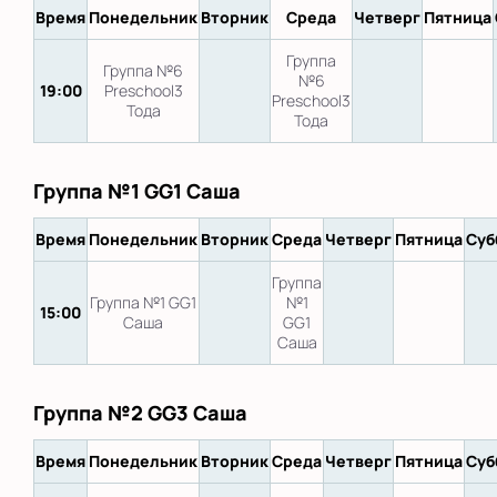
Время
Понедельник
Вторник
Среда
Четверг
Пятница
Группа
Группа №6
№6
19:00
Preschool3
Preschool3
Тода
Тода
Группа №1 GG1 Саша
Время
Понедельник
Вторник
Среда
Четверг
Пятница
Суб
Группа
Группа №1 GG1
№1
15:00
Саша
GG1
Саша
Группа №2 GG3 Саша
Время
Понедельник
Вторник
Среда
Четверг
Пятница
Суб