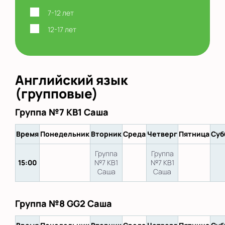
7-12 лет
12-17 лет
Английский язык
(групповые)
Группа №7 KB1 Саша
Время
Понедельник
Вторник
Среда
Четверг
Пятница
Суб
Группа
Группа
15:00
№7 KB1
№7 KB1
Саша
Саша
Группа №8 GG2 Саша