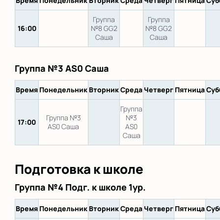
Время
Понедельник
Вторник
Среда
Четверг
Пятница
Суб
Группа
Группа
16:00
№8 GG2
№8 GG2
Саша
Саша
Группа №3 AS0 Саша
Время
Понедельник
Вторник
Среда
Четверг
Пятница
Суб
Группа
Группа №3
№3
17:00
AS0 Саша
AS0
Саша
Подготовка к школе
Группа №4 Подг. к школе 1ур.
Время
Понедельник
Вторник
Среда
Четверг
Пятница
Суб