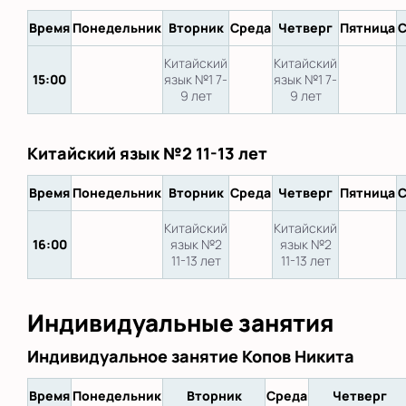
Время
Понедельник
Вторник
Среда
Четверг
Пятница
С
Китайский
Китайский
15:00
язык №1 7-
язык №1 7-
9 лет
9 лет
Китайский язык №2 11-13 лет
Время
Понедельник
Вторник
Среда
Четверг
Пятница
С
Китайский
Китайский
16:00
язык №2
язык №2
11-13 лет
11-13 лет
Индивидуальные занятия
Индивидуальное занятие Копов Никита
Время
Понедельник
Вторник
Среда
Четверг