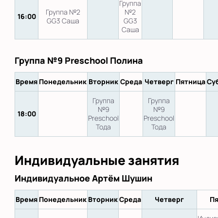
Группа
Группа №2
№2
16:00
GG3 Саша
GG3
Саша
Группа №9 Preschool Полина
Время
Понедельник
Вторник
Среда
Четверг
Пятница
Су
Группа
Группа
№9
№9
18:00
Preschool
Preschool
Тода
Тода
Индивидуальные занятия
Индивидуальное Артём Шушин
Время
Понедельник
Вторник
Среда
Четверг
Пя