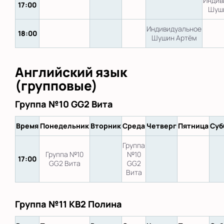
Индив
17:00
Шуш
Индивидуальное
18:00
Шушин Артём
Английский язык
(групповые)
Группа №10 GG2 Вита
Время
Понедельник
Вторник
Среда
Четверг
Пятница
Суб
Группа
Группа №10
№10
17:00
GG2 Вита
GG2
Вита
Группа №11 KB2 Полина