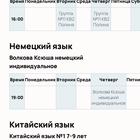
Время
Понедельник
Вторник
Среда
Четверг
Пятница
Суб
Группа
Группа
16:00
№11 KB2
№11 KB2
Полина
Полина
Немецкий язык
Волкова Ксюша немецкий
индивидуальное
Время
Понедельник
Вторник
Среда
Четверг
Пятн
Волкова Ксюша
19:00
немецкий
индивидуальное
Китайский язык
Китайский язык №1 7-9 лет