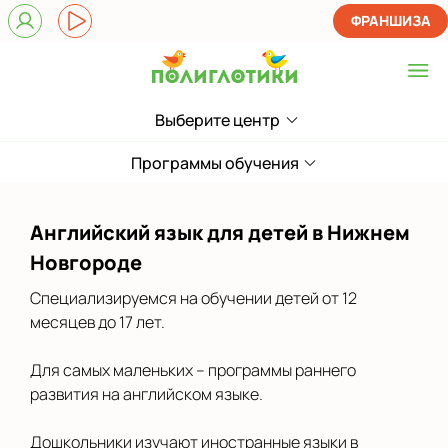
ФРАНШИЗА
Выберите центр
Выберите центр
в Автозаводском
Программы обучения
районе
в ЖК Цветы
Английский язык для детей в Нижнем
в Московском районе
Новгороде
в Нижегородском
районе
Специализируемся на обучении детей от 12
месяцев до 17 лет.
в Приокском районе
Для самых маленьких – программы раннего
Показать на карте
развития на английском языке.
Выбрать другой город
Дошкольники изучают иностранные языки в